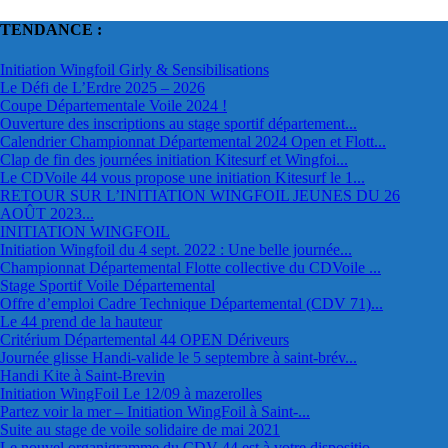
TENDANCE :
Initiation Wingfoil Girly & Sensibilisations
Le Défi de L’Erdre 2025 – 2026
Coupe Départementale Voile 2024 !
Ouverture des inscriptions au stage sportif département...
Calendrier Championnat Départemental 2024 Open et Flott...
Clap de fin des journées initiation Kitesurf et Wingfoi...
Le CDVoile 44 vous propose une initiation Kitesurf le 1...
RETOUR SUR L’INITIATION WINGFOIL JEUNES DU 26
AOÛT 2023...
INITIATION WINGFOIL
Initiation Wingfoil du 4 sept. 2022 : Une belle journée...
Championnat Départemental Flotte collective du CDVoile ...
Stage Sportif Voile Départemental
Offre d’emploi Cadre Technique Départemental (CDV 71)...
Le 44 prend de la hauteur
Critérium Départemental 44 OPEN Dériveurs
Journée glisse Handi-valide le 5 septembre à saint-brév...
Handi Kite à Saint-Brevin
Initiation WingFoil Le 12/09 à mazerolles
Partez voir la mer – Initiation WingFoil à Saint-...
Suite au stage de voile solidaire de mai 2021
Le nouvel organigramme du CDV 44 est à votre dispositio...