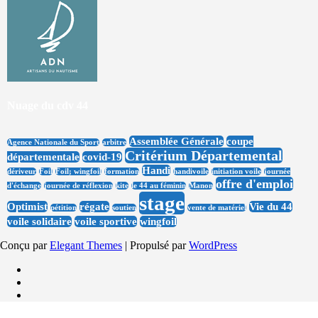
Nuage du cdv 44
Assemblée Générale
coupe
Agence Nationale du Sport
arbitre
Critérium Départemental
départementale
covid-19
Handi
dériveur
Foil
Foil; wingfoil
formation
handivoile
initiation voile
journée
offre d'emploi
d'échange
journée de réflexion
kite
le 44 au féminin
Manon
stage
Optimist
régate
Vie du 44
pétition
soutien
vente de matériel
voile solidaire
voile sportive
wingfoil
Conçu par
Elegant Themes
| Propulsé par
WordPress