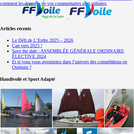
comment les données de vos commentaires sont utilisées
.
Articles récents
Le Défi de L’Erdre 2025 – 2026
Cap vers 2025 !
Save the date : ASSEMBLÉE GÉNÉRALE ORDINAIRE
ÉLECTIVE 2024
Et si vous vous aventuriez dans l’univers des compétitions en
Optimist ?
Handivoile et Sport Adapté