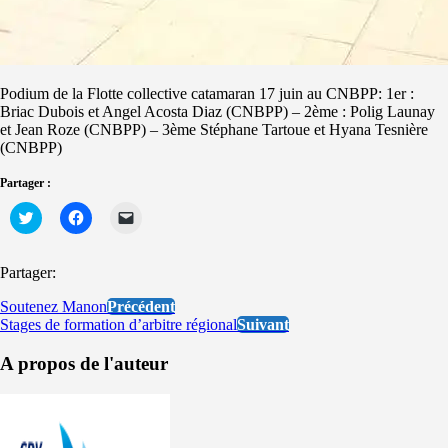
Podium de la Flotte collective catamaran 17 juin au CNBPP: 1er :
Briac Dubois et Angel Acosta Diaz (CNBPP) – 2ème : Polig Launay
et Jean Roze (CNBPP) – 3ème Stéphane Tartoue et Hyana Tesnière
(CNBPP)
Partager :
Cliquez
Cliquez
Cliquer
pour
pour
pour
partager
partager
envoyer
sur
sur
un
Twitter(ouvre
Facebook(ouvre
lien
Partager:
dans
dans
par
une
une
e-
nouvelle
nouvelle
mail
Soutenez Manon
Précédent
fenêtre)
fenêtre)
à
Stages de formation d’arbitre régional
Suivant
un
ami(ouvre
dans
A propos de l'auteur
une
nouvelle
fenêtre)