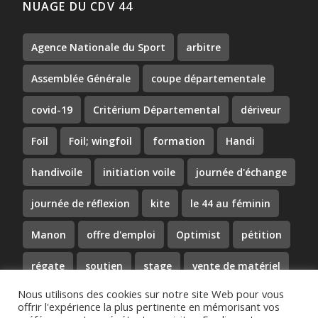
NUAGE DU CDV 44
Agence Nationale du Sport
arbitre
Assemblée Générale
coupe départementale
covid-19
Critérium Départemental
dériveur
Foil
Foil; wingfoil
formation
Handi
handivoile
initiation voile
journée d'échange
journée de réflexion
kite
le 44 au féminin
Manon
offre d'emploi
Optimist
pétition
régate
soutien
stage
vente de matériel
Nous utilisons des cookies sur notre site Web pour vous
Vie du 44
voile solidaire
voile sportive
offrir l'expérience la plus pertinente en mémorisant vos