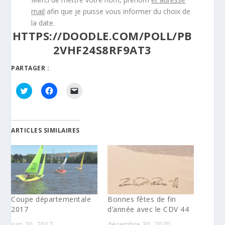
mail
afin que je puisse vous informer du choix de
la date.
HTTPS://DOODLE.COM/POLL/PB
2VHF24S8RF9AT3
PARTAGER :
C
C
C
l
l
l
i
i
i
q
q
q
u
u
u
e
e
e
z
z
r
ARTICLES SIMILAIRES
p
p
p
o
o
o
u
u
u
r
r
r
p
p
e
a
a
n
r
r
v
t
t
o
a
a
y
g
g
e
Coupe départementale
Bonnes fêtes de fin
e
e
r
r
r
u
2017
d’année avec le CDV 44
s
s
n
u
u
l
juin 20, 2017
décembre 30, 2020