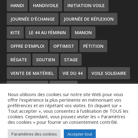
HANDI
HANDIVOILE
INITIATION VOILE
JOURNÉE D'ÉCHANGE
JOURNÉE DE RÉFLEXION
KITE
LE 44 AU FÉMININ
MANON
OFFRE D'EMPLOI
OPTIMIST
PÉTITION
RÉGATE
SOUTIEN
STAGE
VENTE DE MATÉRIEL
VIE DU 44
VOILE SOLIDAIRE
VOILE SPORTIVE
WINGFOIL
Nous utilisons des cookies sur notre site Web pour vous
offrir l'expérience la plus pertinente en mémorisant vos
préférences et en répétant vos visites. En cliquant sur «
Tout accepter », vous consentez à l'utilisation de TOUS les
cookies. Cependant, vous pouvez visiter les « Paramètres
des cookies » pour fournir un consentement contrôlé.
Conçu par
| Propulsé par
Elegant Themes
WordPress
Paramètres des cookies
Accepter tout