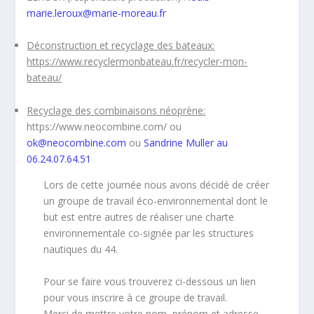
marie.leroux@marie-moreau.fr
Déconstruction et recyclage des bateaux:
https://www.recyclermonbateau.fr/recycler-mon-
bateau/
Recyclage des combinaisons néoprène:
https://www.neocombine.com/
ou
ok@neocombine.com
ou
Sandrine Muller au
06.24.07.64.51
Lors de cette journée nous avons décidé de
créer
un groupe de travail éco-environnemental
dont le
but est entre autres de
réaliser une charte
environnementale co-signée par les structures
nautiques du 44
.
Pour se faire vous trouverez ci-dessous un lien
pour vous inscrire à ce groupe de travail.
Merci de mettre votre nom, prénom
et adresse