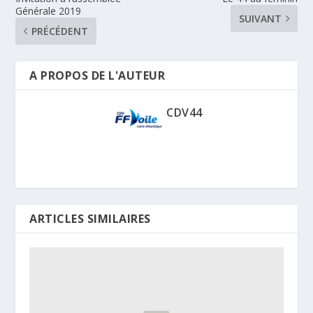
e
r
e
Générale 2019
)
e
l
SUIVANT
)
l
PRÉCÉDENT
e
f
e
n
ê
A PROPOS DE L'AUTEUR
t
r
e
)
CDV44
ARTICLES SIMILAIRES