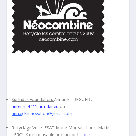
NEOCOMBINE
Précédente
Prochaine
1
2
3
4
Surfrider Foundation:
Annaïck TREGUER :
antenne44@surfrider.eu
ou
annai
ck.innovation@gmail.com
Recyclage Voile, ESAT Marie Moreau:
Louis-Marie
LEROUX (responsable production) :
louis-