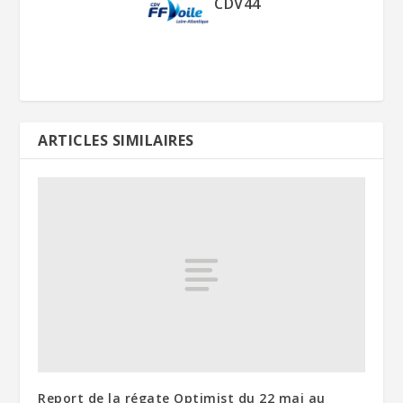
CDV44
ver="null"
button_two_text_size__ho
ver_enabled="off"
button_two_text_size__ho
ver="null"
button_one_text_color__h
over_enabled="off"
ARTICLES SIMILAIRES
button_one_text_color__h
over="null"
button_two_text_color__h
over_enabled="off"
button_two_text_color__h
over="null"
button_one_border_width_
_hover_enabled="off"…
Report de la régate Optimist du 22 mai au