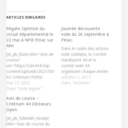
i
i
i
q
q
q
u
u
u
e
e
e
z
z
r
ARTICLES SIMILAIRES
p
p
p
o
o
o
u
u
u
Régate Optimist du
Journée découverte
r
r
r
circuit départemental le
voile du 26 septembre à
p
p
e
a
a
n
22 mai à NPB Piriac sur
Piriac.
r
r
v
Mer
t
t
o
Dans le cadre des actions
a
a
y
g
g
e
[et_pb_blurb title="Avis de
voile solidaire, le Comité
e
e
r
course"
Handisport 44 et le
r
r
u
s
s
n
url="https://cdv44.fr/wp-
comité voile 44
u
u
l
content/uploads/2021/05/
organisent chaque année
r
r
i
T
F
e
AC-Criterium-Flotte-
un cycle de plusieurs
octobre 1, 2017
w
a
n
collective-Optimist-44-
mai 17, 2021
journées de découverte
Dans "Archives"
i
c
p
t
e
a
NPB-22-mai.pdf"
Dans "Voile légère"
de l’activité voile, à
t
b
r
url_new_window="on"
destination de personnes
e
o
e
Avis de course –
r
o
-
use_icon="on"
porteur de handicap,…
(
k
m
Critérium 44 Dériveurs
font_icon="h"
o
(
a
u
o
i
Open
icon_color="#2ea3f2"
v
u
l
r
v
à
use_circle="on"
[et_pb_fullwidth_header
e
r
u
circle_color="#ffffff"
title="Avis de course du
d
e
n
a
d
a